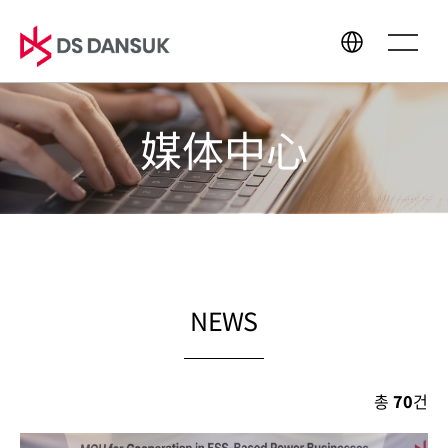
媒体中心
公司介绍
业务领域
CEO问候语
生物能源
经营理念
电池回收
CI
塑料回收
沿革
R&D
NEWS
全球商务网络
총
70
건
可持续经营
媒体中心