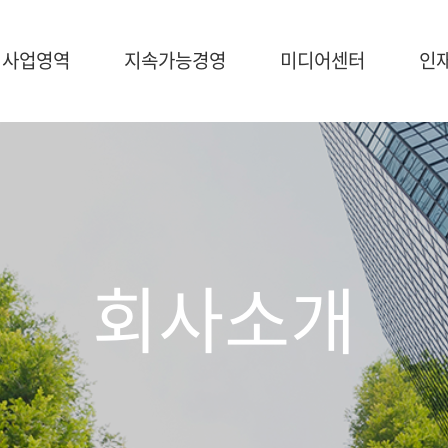
사업영역
지속가능경영
미디어센터
인
가능경영
미디어센터
인재채용
영
NEWS
브로슈어
회사소개
공지사항
조