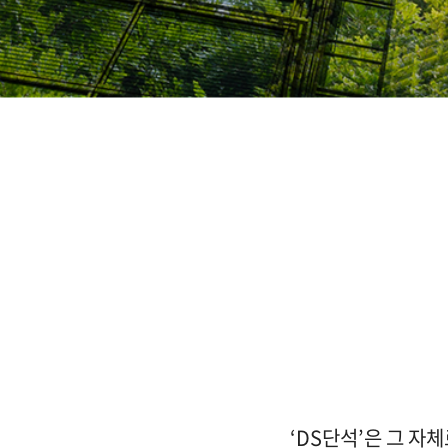
‘DS단석’은 그 자체