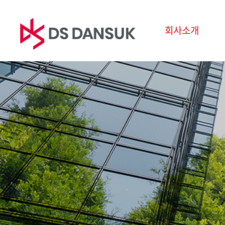
회사소개
회사소개
사업영역
지속
CEO 인사말
바이오에너지
ESG경
경영이념
배터리 리사이클
환경
CI
플라스틱 리사이클
사회
연혁
R&D
지배구
글로벌 네트워크
보고서