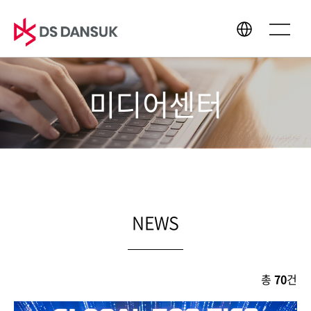
미디어센터
회사소개
사업영역
CEO 인사말
바이오에너지
경영이념
배터리 리사이클
CI
플라스틱 리사이클
연혁
R&D
NEWS
글로벌 네트워크
총
70
건
지속가능경영
미디어센터