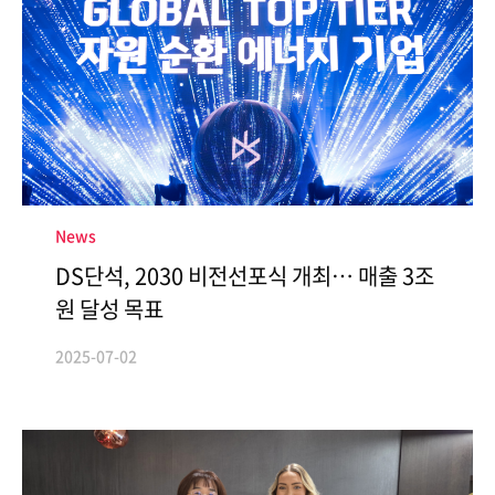
ESG경영
NEWS
환경
브로슈어
사회
공지사항
지배구조
보고서
News
DS단석, 2030 비전선포식 개최… 매출 3조
원 달성 목표
인재채용
IR
2025-07-02