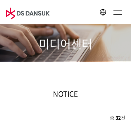
미디어센터
회사소개
사업영역
CEO 인사말
바이오에너지
경영이념
배터리 리사이클
CI
플라스틱 리사이클
연혁
R&D
NOTICE
글로벌 네트워크
총
32
건
지속가능경영
미디어센터