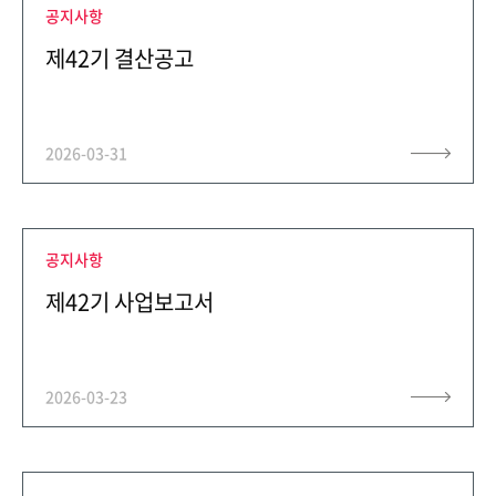
공지사항
ESG경영
NEWS
제42기 결산공고
환경
브로슈어
사회
공지사항
2026-03-31
지배구조
보고서
공지사항
제42기 사업보고서
인재채용
IR
2026-03-23