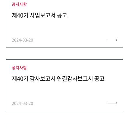
공지사항
ESG경영
NEWS
제40기 사업보고서 공고
환경
브로슈어
사회
공지사항
2024-03-20
지배구조
보고서
공지사항
제40기 감사보고서 연결감사보고서 공고
인재채용
IR
2024-03-20