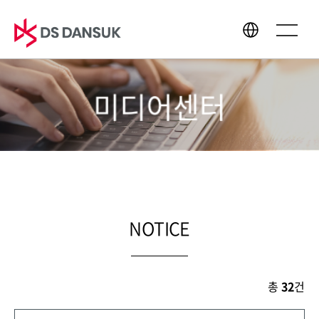
미디어센터
회사소개
사업영역
CEO 인사말
바이오에너지
경영이념
배터리 리사이클
CI
플라스틱 리사이클
연혁
R&D
NOTICE
글로벌 네트워크
총
32
건
지속가능경영
미디어센터