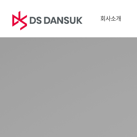
회사소개
회사소개
사업영역
지속
CEO 인사말
바이오에너지
ESG경
경영이념
배터리 리사이클
환경
CI
플라스틱 리사이클
사회
연혁
R&D
지배구
글로벌 네트워크
보고서