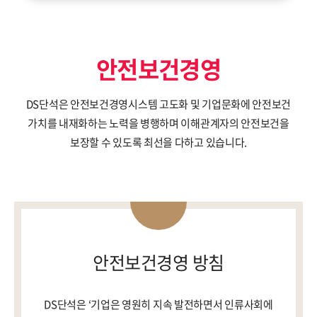
ESG경영
NEWS
환경
브로슈어
안전보건경영
사회
공지사항
DS단석은 안전보건경영시스템 고도화 및 기업문화에 안전보건
지배구조
가치를 내재화하는 노력을 병행하며
이해관계자의 안전보건을
보고서
보장할 수 있도록 최선을 다하고 있습니다.
인재채용
IR
안전보건경영 방침
DS단석은 ‘기업은 영원히 지속 발전하면서 인류사회에