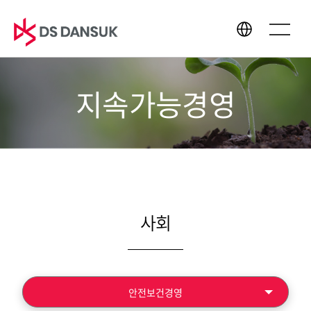
지속가능경영
회사소개
사업영역
CEO 인사말
바이오에너지
경영이념
배터리 리사이클
CI
플라스틱 리사이클
연혁
R&D
사회
글로벌 네트워크
지속가능경영
미디어센터